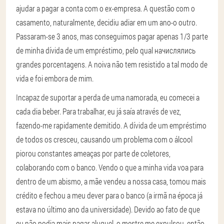
ajudar a pagar a conta com o ex-empresa. A questão com o
casamento, naturalmente, decidiu adiar em um ano-o outro.
Passaram-se 3 anos, mas conseguimos pagar apenas 1/3 parte
de minha dívida de um empréstimo, pelo qual начислялись
grandes porcentagens. A noiva não tem resistido a tal modo de
vida e foi embora de mim.
Incapaz de suportar a perda de uma namorada, eu comecei a
cada dia beber. Para trabalhar, eu já saía através de vez,
fazendo-me rapidamente demitido. A dívida de um empréstimo
de todos os cresceu, causando um problema com o álcool
piorou constantes ameaças por parte de coletores,
colaborando com o banco. Vendo o que a minha vida voa para
dentro de um abismo, a mãe vendeu a nossa casa, tomou mais
crédito e fechou a meu dever para o banco (a irmã na época já
estava no último ano da universidade). Devido ao fato de que
eu não podia mais pagar aluguel, o mestre me expulsou, então,